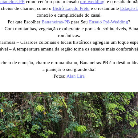
ananeiras-PB
como cenário para o ensaio
pré-wedding
e o resultado nã
s cheios de charme, como o
Bistrô Lajedo Preto
e o restaurante
Estação 
conexão e cumplicidade do casal.
Por que Escolher
Bananeiras-PB
para Seu
Ensaio Pré-Wedding
?
o – Com montanhas, vegetação exuberante e pores do sol incríveis, Banan
românticas.
harmosa – Casarões coloniais e locais históricos agregam um toque espe
vel – A temperatura amena da região torna os ensaios mais confortávei
cheio de emoção, charme e romantismo, Bananeiras-PB é o destino ideal
a planejar o seu grande dia!
Fotos:
Alan Lira