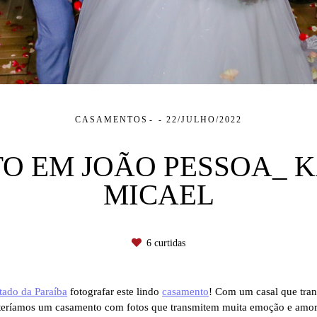
CASAMENTOS
22/JULHO/2022
O EM JOÃO PESSOA_ K
MICAEL
6
curtidas
tado da Paraíba
fotografar este lindo
casamento
! Com um casal que tran
teríamos um casamento com fotos que transmitem muita emoção e amor