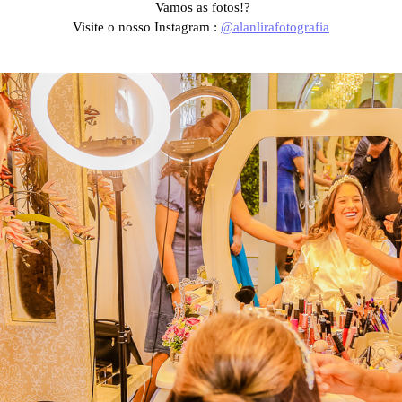
Vamos as fotos!?
Visite o nosso Instagram :
@alanlirafotografia